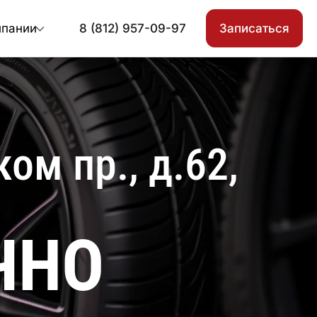
мпании
8 (812) 957-09-97
Записаться
м пр., д.62,
ЧНО