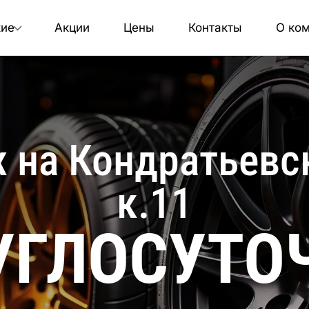
кие
Акции
Цены
Контакты
О ко
на Кондратьевско
к.11
УГЛОСУТО