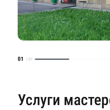
01
/ 07
Услуги масте