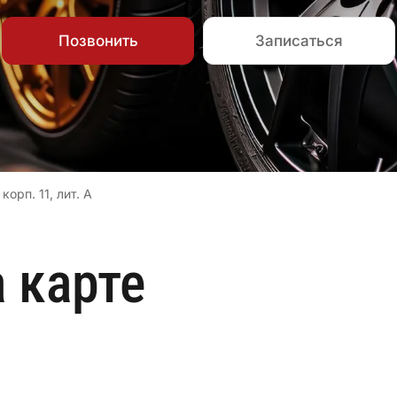
Позвонить
Записаться
корп. 11, лит. А
 карте