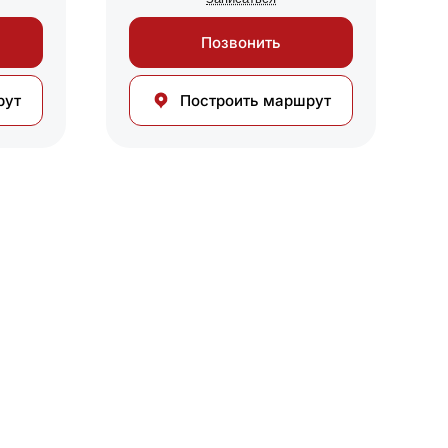
Позвонить
рут
Построить маршрут