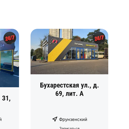
Бухарестская ул., д.
69, лит. А
 31,
й
Фрунзенский
Записаться