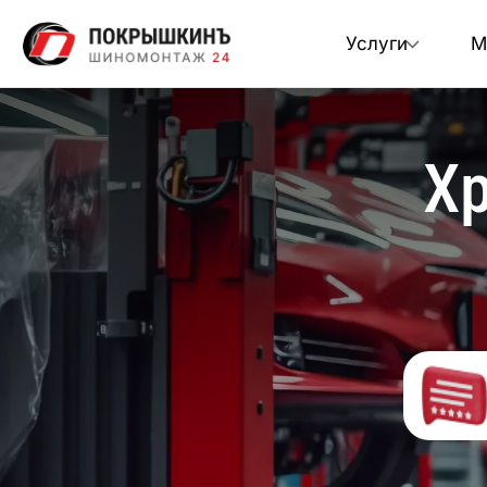
Услуги
М
Хр