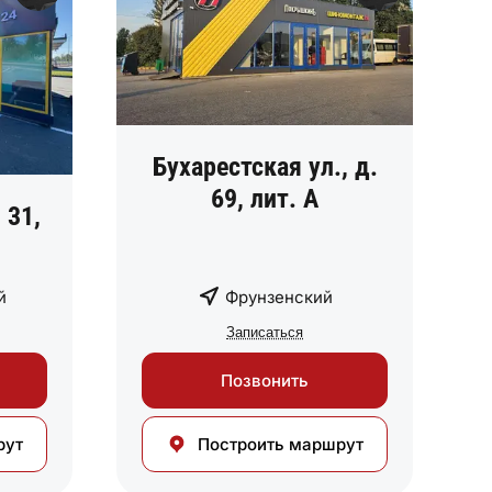
Бухарестская ул., д.
69, лит. А
 31,
й
Фрунзенский
Записаться
Позвонить
рут
Построить маршрут