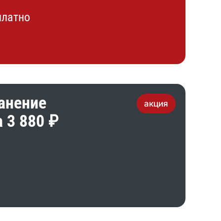
платно
анение
акция
 3 880 ₽