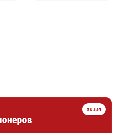
акция
ионеров